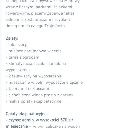
Dolnego Miasta, opływów rzeki Motławy
wraz z licznymi parkami, ścieżkami
rowerowymi, placami zabaw, a także
sklepami, restauracjami i szybkim
dostępem do całego Trójmiasta.
Zalety:
- lokalizacja
- miejsce parkingowe w cenie
- taras z ogrodem
- klimatyzacja, leżaki, hamak na
wyposażeniu
- 2 telewizory na wyposażeniu
- mieszkanie w pełni wyposażone łącznie
z talerzami i sztućcami.
- cichobieżna winda prosto z garażu
- niskie opłaty eksploatacyjne
Opłaty eksploatacyjne:
-
czynsz admin. w wysokości 570 zł/
miesięcznie
- w tym zaliczka na wodę i