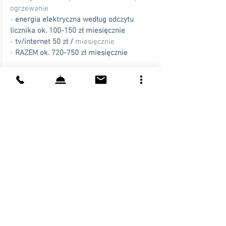
ogrzewanie
-
energia elektryczna według odczytu
licznika ok. 100-150 zł miesięcznie
-
tv/internet 50 zł /
miesięcznie
-
RAZEM ok. 720-750 zł miesięcznie
Prezentowana oferta ma charakter
informacyjny, nie stanowi oferty handlowej
w rozumieniu Art. 66 par. 1 Kodeksu
Cywilnego
ZAPYTAJ O OFERTĘ #0002